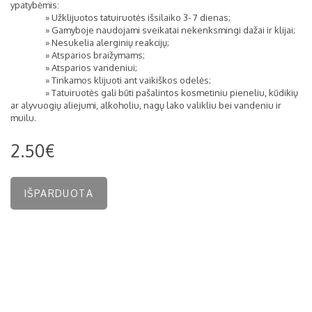
ypatybėmis:
» Užklijuotos
tatuiruotės išsilaiko 3- 7 dienas;
» Gamyboje
naudojami sveikatai nekenksmingi dažai ir klijai;
» Nesukelia
alerginių reakcijų;
» Atsparios
braižymams;
» Atsparios
vandeniui;
» Tinkamos
klijuoti ant vaikiškos odelės;
» Tatuiruotės gali
būti pašalintos kosmetiniu pieneliu, kūdikių
ar alyvuogių aliejumi, alkoholiu, nagų lako valikliu bei vandeniu ir
muilu.
2.50€